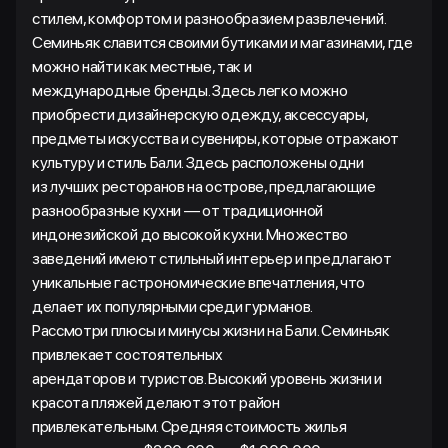
стилем, комфортом и разнообразием развлечений.
Семиньяк славится своими бутиками и магазинами, где
можно найти как местные, так и
международные бренды. Здесь легко можно
приобрести дизайнерскую одежду, аксессуары,
предметы искусства и сувениры, которые отражают
культуру и стиль Бали. Здесь расположены одни
из лучших ресторанов на острове, предлагающие
разнообразные кухни — от традиционной
индонезийской до высокой кухни. Множество
заведений имеют стильный интерьер и предлагают
уникальные гастрономические впечатления, что
делает их популярными среди гурманов.
Рассмотри плюсы и минусы жизни на Бали. Семиньяк
привлекает состоятельных
арендаторов и туристов. Высокий уровень жизни и
красота пляжей делают этот район
привлекательным. Средняя стоимость жилья