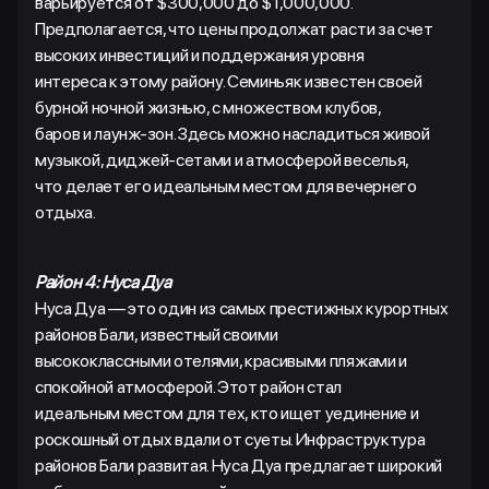
варьируется от $300,000 до $1,000,000.
Предполагается, что цены продолжат расти за счет
высоких инвестиций и поддержания уровня
интереса к этому району. Семиньяк известен своей
бурной ночной жизнью, с множеством клубов,
баров и лаунж-зон. Здесь можно насладиться живой
музыкой, диджей-сетами и атмосферой веселья,
что делает его идеальным местом для вечернего
отдыха.
Район 4: Нуса Дуа
Нуса Дуа — это один из самых престижных курортных
районов Бали, известный своими
высококлассными отелями, красивыми пляжами и
спокойной атмосферой. Этот район стал
идеальным местом для тех, кто ищет уединение и
роскошный отдых вдали от суеты. Инфраструктура
районов Бали развитая. Нуса Дуа предлагает широкий