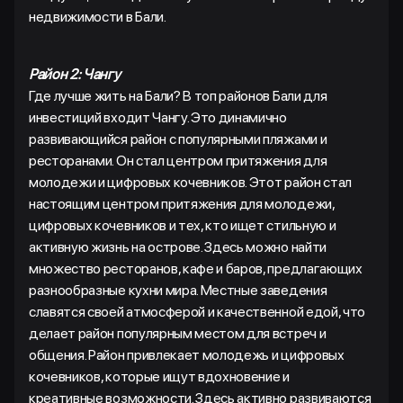
недвижимости в Бали.
Район 2: Чангу
Где лучше жить на Бали? В топ районов Бали для
инвестиций входит Чангу. Это динамично
развивающийся район с популярными пляжами и
ресторанами. Он стал центром притяжения для
молодежи и цифровых кочевников. Этот район стал
настоящим центром притяжения для молодежи,
цифровых кочевников и тех, кто ищет стильную и
активную жизнь на острове. Здесь можно найти
множество ресторанов, кафе и баров, предлагающих
разнообразные кухни мира. Местные заведения
славятся своей атмосферой и качественной едой, что
делает район популярным местом для встреч и
общения. Район привлекает молодежь и цифровых
кочевников, которые ищут вдохновение и
креативные возможности. Здесь активно развиваются