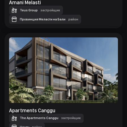
Amani Melasti
Teus Group
застройщик
Провинция Меласти на Бали
район
Apartments Canggu
The Apartments Canggu
застройщик