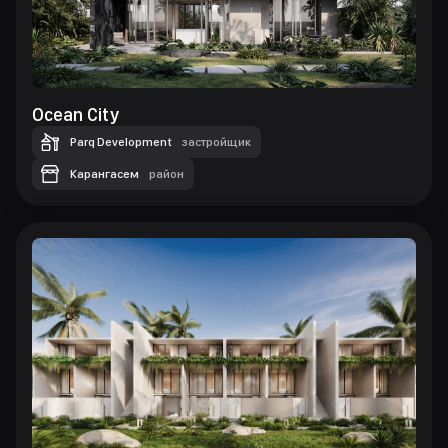
Ocean City
Parq Development
застройщик
Карангасем
район