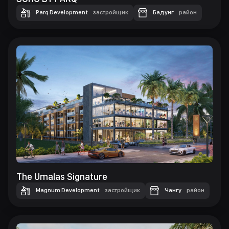
Parq Development
застройщик
Бадунг
район
The Umalas Signature
Magnum Development
застройщик
Чангу
район