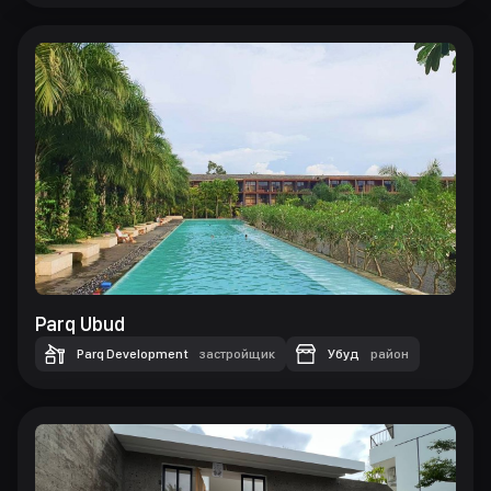
Parq Ubud
Parq Development
застройщик
Убуд
район