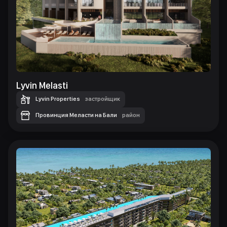
Lyvin Melasti
Lyvin Properties
застройщик
Провинция Меласти на Бали
район