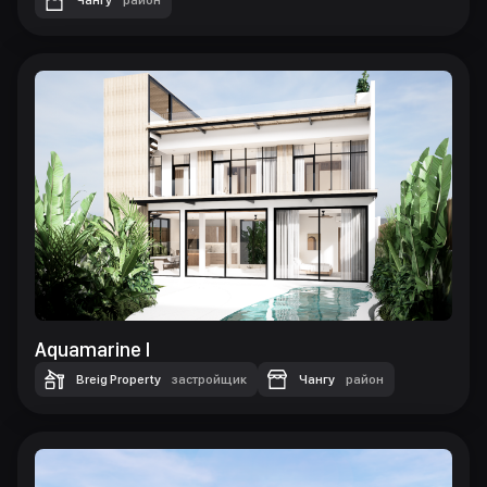
Чангу
район
Aquamarine I
Breig Property
застройщик
Чангу
район