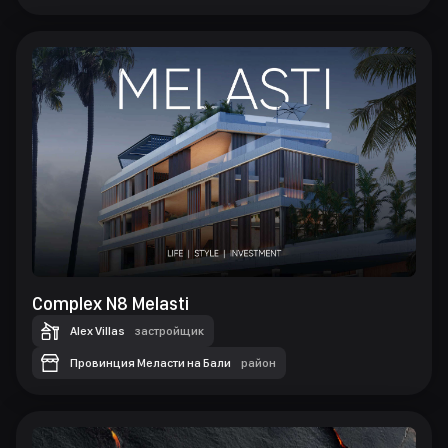
Complex N8 Melasti
Alex Villas
застройщик
Провинция Меласти на Бали
район