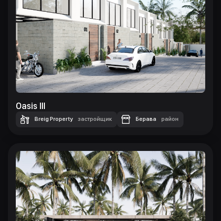
Oasis III
Breig Property
застройщик
Берава
район