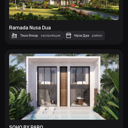
Ramada Nusa Dua
Teus Group
застройщик
Нуса Дуа
район
SOHO BY PARQ