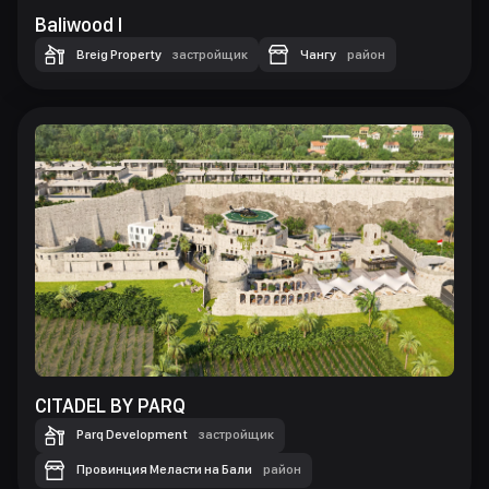
Baliwood I
Breig Property
застройщик
Чангу
район
CITADEL BY PARQ
Parq Development
застройщик
Провинция Меласти на Бали
район