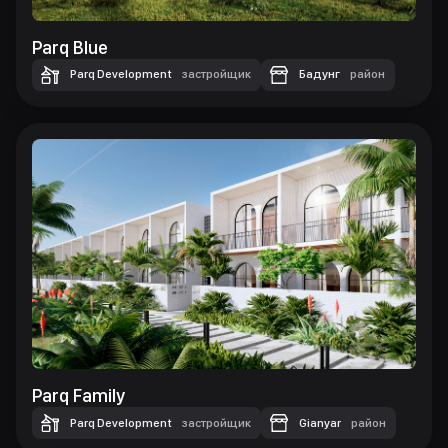
Parq Blue
Parq Development
застройщик
Бадунг
район
Parq Family
Parq Development
застройщик
Gianyar
район