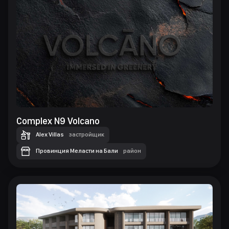
Complex N9 Volcano
Alex Villas
застройщик
Провинция Меласти на Бали
район