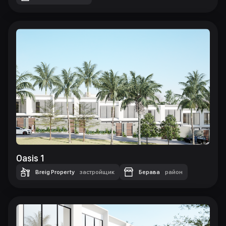
Oasis 1
Breig Property
застройщик
Берава
район