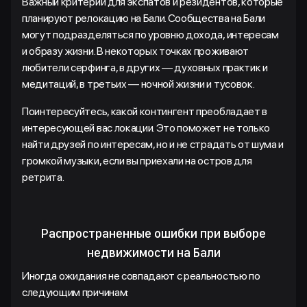
Важный критерий для экспатов и резидентов, которые
планируют релокацию на Бали. Сообщества на Бали
могут подразделяться по уровню дохода, интересам
и образу жизни. В некоторых точках проживают
любители серфинга, в других — духовных практик и
медитаций, в третьих — ночной жизни и тусовок.
Поинтересуйтесь, какой контингент преобладает в
интересующей вас локации. Это поможет не только
найти друзей по интересам, но и не страдать от шума и
громкой музыки, если вы приехали на остров для
ретрита.
Распространенные ошибки при выборе
недвижимости на Бали
Иногда ожидания не совпадают с реальностью по
следующим причинам: