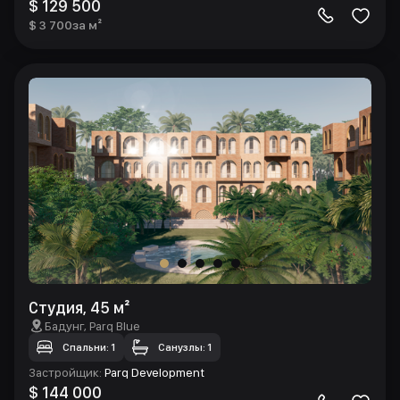
$ 129 500
$ 3 700
за м²
Студия, 45 м²
Бадунг
, Parq Blue
Спальни: 1
Санузлы: 1
Застройщик
:
Parq Development
$ 144 000