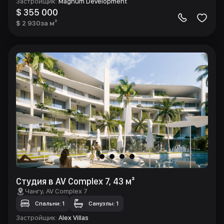
Застройщик
:
Magnum Development
$ 355 000
$ 2 930
за м²
Студия в AV Complex 7, 43 м²
Чангу
, AV Complex 7
Спальни: 1
Санузлы: 1
Застройщик
:
Alex Villas