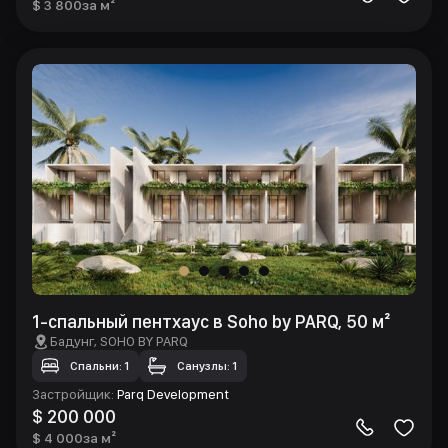
$ 3 800
за м²
1-спальный пентхаус в Soho by PARQ, 50 м²
Бадунг
, SOHO BY PARQ
Спальни: 1
Санузлы: 1
Застройщик
:
Parq Development
$ 200 000
$ 4 000
за м²