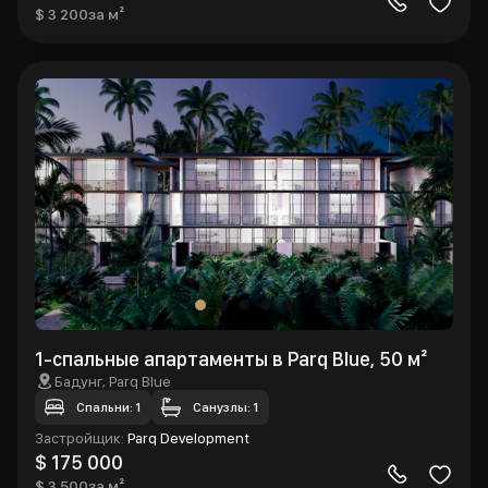
$ 3 200
за м²
1-спальные апартаменты в Parq Blue, 50 м²
Бадунг
, Parq Blue
Спальни: 1
Санузлы: 1
Застройщик
:
Parq Development
$ 175 000
$ 3 500
за м²