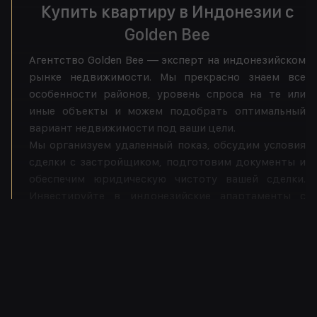
Купить квартиру в Индонезии с
Golden Bee
Агентство Golden Bee — эксперт на индонезийском
рынке недвижимости. Мы прекрасно знаем все
особенности районов, уровень спроса на те или
иные объекты и можем подобрать оптимальный
вариант недвижимости под ваши цели.
Мы организуем удаленный показ, обсудим условия
сделки с застройщиком, подготовим документы и
обеспечим юридическую чистоту вашей сделки.
Инвестируйте в индонезийские апартаменты с
профессионалами — свяжитесь с менеджером
Golden Bee для получения подробной консультации.
Больше...