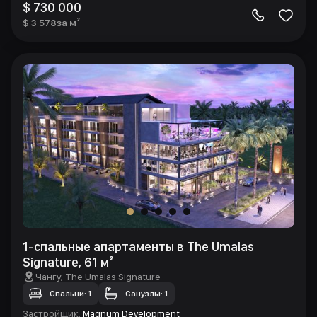
$ 730 000
$ 3 578
за м²
1-спальные апартаменты в The Umalas
Signature, 61 м²
Чангу
, The Umalas Signature
Спальни: 1
Санузлы: 1
Застройщик
:
Magnum Development