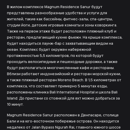
В жилом комплексе Magnum Residence Sanur будут
представлены разнообразные удобства и услуги для
жителей, такие как бассейны, фитнес-залы, спа-центры,
студии йоги, детские игровые комнаты и зоны коворкинга.
Также на первом этаже будет расположен пляжный клуб и
ресторан, предлагающий кухню фьюжн. На крыше комплекса,
будет находиться лаунж-бар с захватывающим видом на
океан. Комплекс будет окружен набережной
протяженностью 5,5 километров, по которой будут
проходить велосипедные и пешеходные дорожки, а также
будут располагаться многочисленные кафе и рестораны.
Вблизи работают индонезийский и ресторан морской кухни,
а также пляжный ресторан Moreno Beach. В 1,5 километрах от
комплекса, что составляет примерно 5 минутах езды,
расположены клиника Bali International Hospital и школа Bali
Island. До пристани со стоянкой для яхт можно добраться за
10 минут.
Magnum Residence Sanur расположен в Денпасаре, столице
Бали и на юго-восточном побережье острова. Он находится
недалеко от Jalan Bypass Ngurah Rai, главного южного шоссе