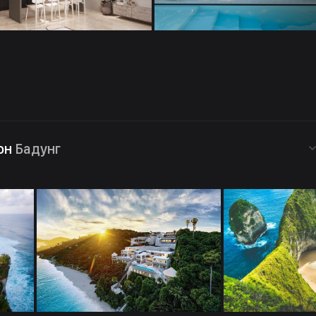
он
Бадунг