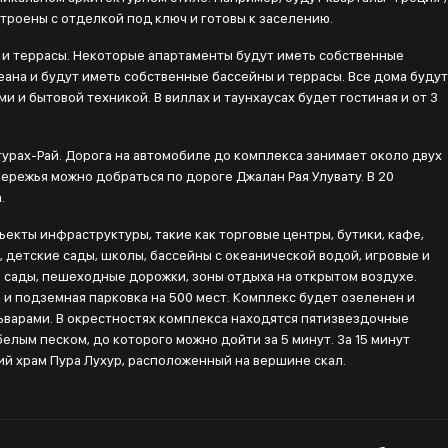
строены с отделкой под ключ и готовы к заселению.
а и террасы. Некоторые апартаменты будут иметь собственные
еана и будут иметь собственные бассейны и террасы. Все дома будут
и бытовой техникой. В виллах и таунхаусах будет гостиная и от 3
гурах-Рай. Дорога на автомобиле до комплекса занимает около двух
ережья можно добраться по дороге Джалан Рая Улувату. В 20
.
ъекты инфраструктуры, такие как торговые центры, бутики, кафе,
 детские сады, школы, бассейны с океанической водой, игровые и
 сады, пешеходные дорожки, зоны отдыха на открытом воздухе.
 и подземная парковка на 500 мест. Комплекс будет озеленен и
ьварами. В окрестностях комплекса находятся пятизвездочные
 белым песком, до которого можно дойти за 5 минут. За 15 минут
ий храм Пура Лухур, расположенный на вершине скал.