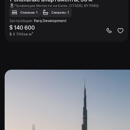
Провинция Меласти на Бали
, CITADEL BY PARQ
Спальни: 1
Санузлы: 1
Застройщик
:
Parq Development
$ 140 600
$ 3 700
за м²