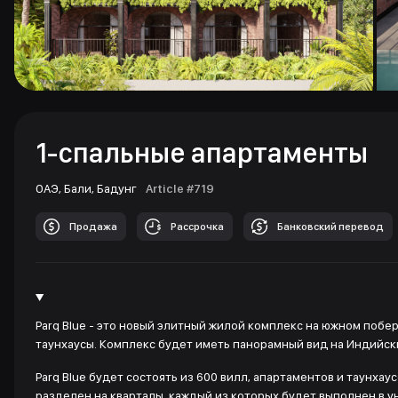
1-спальные апартаменты
ОАЭ,
Бали,
Бадунг
Article #719
Продажа
Рассрочка
Банковский перевод
Parq Blue - это новый элитный жилой комплекс на южном побе
таунхаусы. Комплекс будет иметь панорамный вид на Индийски
Parq Blue будет состоять из 600 вилл, апартаментов и таунхау
разделен на кварталы, каждый из которых будет выполнен в у