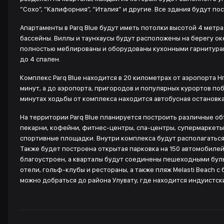
“Сохо”, “Калифорния”, “Италия” и другие. Все здания будут по
Апартаменты в Parq Blue будут иметь потолки высотой 4 метр
бассейны. Виллы и таунхаусы будут расположены на берегу ок
полностью меблированы и оборудованы кухонными гарнитурами 
до 4 спален.
Комплекс Parq Blue находится в 20 километрах от аэропорта Н
минут, а до аэропорта, пригородов и популярных курортов поб
минутах ходьбы от комплекса находится автобусная остановка
На территории Parq Blue планируется построить различные об
пекарни, кофейни, фитнес-центры, спа-центры, супермаркеты,
спортивные площадки. Внутри комплекса будут располагаться
Также будет построена открытая парковка на 150 автомобилей
благоустроен, а кварталы будут соединены пешеходными бул
отели, гольф-клубы и рестораны, а также пляж Melasti Beach с
можно добраться до района Улувату, где находится индуистск