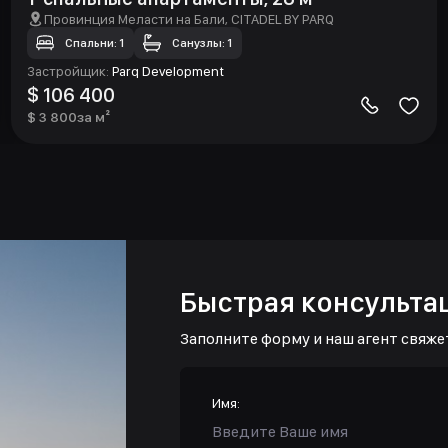
Провинция Меласти на Бали
, CITADEL BY PARQ
Спальни: 1
Санузлы: 1
Застройщик
:
Parq Development
$ 106 400
$ 3 800
за м²
Быстрая консульта
Заполните форму и наш агент свяже
Имя: