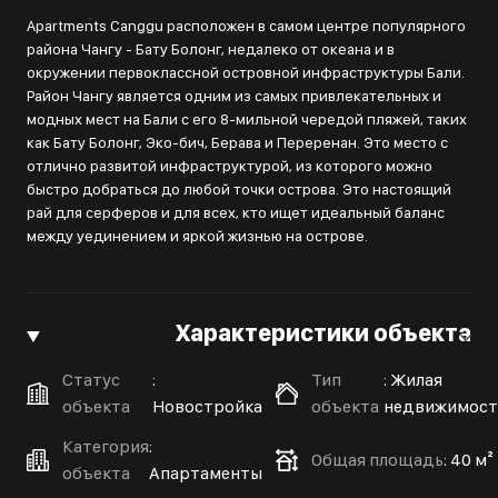
Apartments Canggu расположен в самом центре популярного
района Чангу - Бату Болонг, недалеко от океана и в
окружении первоклассной островной инфраструктуры Бали.
Район Чангу является одним из самых привлекательных и
модных мест на Бали с его 8-мильной чередой пляжей, таких
как Бату Болонг, Эко-бич, Берава и Переренан. Это место с
отлично развитой инфраструктурой, из которого можно
быстро добраться до любой точки острова. Это настоящий
рай для серферов и для всех, кто ищет идеальный баланс
между уединением и яркой жизнью на острове.
Характеристики объекта
Статус
:
Тип
:
Жилая
объекта
Новостройка
объекта
недвижимост
Категория
:
Общая площадь
:
40 м²
объекта
Апартаменты