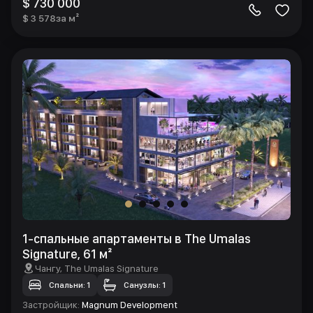
$ 730 000
$ 3 578
за м²
1-спальные апартаменты в The Umalas
Signature, 61 м²
Чангу
, The Umalas Signature
Спальни: 1
Санузлы: 1
Застройщик
:
Magnum Development