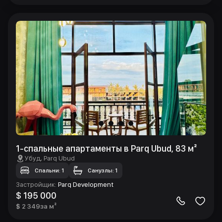
1-спальные апартаменты в Parq Ubud, 83 м²
Убуд
, Parq Ubud
Спальни: 1
Санузлы: 1
Застройщик
:
Parq Development
$ 195 000
$ 2 349
за м²