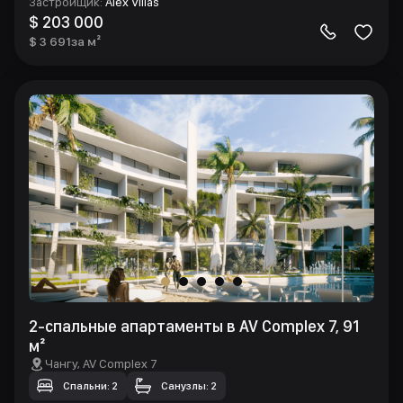
Застройщик
:
Alex Villas
$ 203 000
$ 3 691
за м²
2-спальные апартаменты в AV Complex 7, 91
м²
Чангу
, AV Complex 7
Спальни: 2
Санузлы: 2