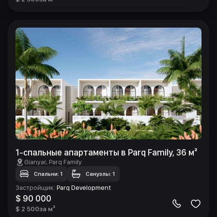
1-спальные апартаменты в Parq Family, 36 м²
Gianyar
, Parq Family
Спальни: 1
Санузлы: 1
Застройщик
:
Parq Development
$ 90 000
$ 2 500
за м²