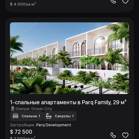
$ 4 000
за м²
1-спальные апартаменты в Parq Family, 29 м²
Gianyar
, Ocean City
Спальни: 1
Санузлы: 1
Застройщик
:
Parq Development
$ 72 500
$ 2 500
за м²