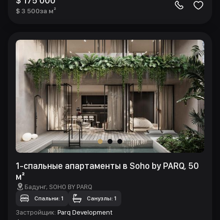
$ 175 000
$ 3 500
за м²
1-спальные апартаменты в Soho by PARQ, 50
м²
Бадунг
, SOHO BY PARQ
Спальни: 1
Санузлы: 1
Застройщик
:
Parq Development