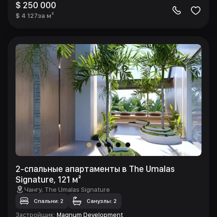
$ 250 000
$ 4 127
за м²
2-спальные апартаменты в The Umalas
Signature, 121 м²
Чангу
, The Umalas Signature
Спальни: 2
Санузлы: 2
Застройщик
:
Magnum Development