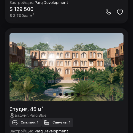
Застройщик
:
Parq Development
$ 129 500
$ 3 700
за м²
Студия, 45 м²
Бадунг
, Parq Blue
Спальни: 1
Санузлы: 1
Застройщик
:
Parq Development