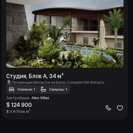
Студия, Блок А, 34 м²
Провинция Меласти на Бали
, Complex N9 Volcano
Спальни: 1
Санузлы: 1
Застройщик
:
Alex Villas
$ 124 900
$ 3 675
за м²