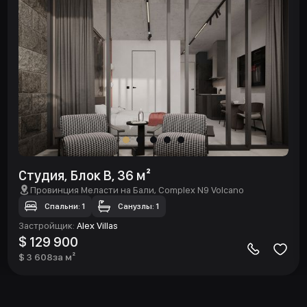
Студия, Блок B, 36 м²
Провинция Меласти на Бали
, Complex N9 Volcano
Спальни: 1
Санузлы: 1
Застройщик
:
Alex Villas
$ 129 900
$ 3 608
за м²