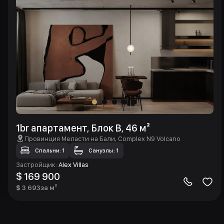
1br апартамент, Блок B, 46 м²
Провинция Меласти на Бали
, Complex N9 Volcano
Спальни: 1
Санузлы: 1
Застройщик
:
Alex Villas
$ 169 900
$ 3 693
за м²