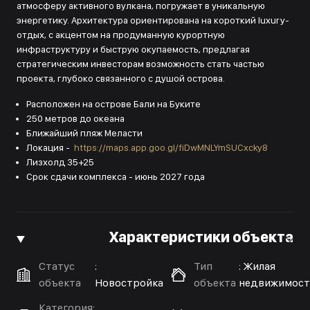
атмосферу активного вулкана, погружает в уникальную
энергетику. Архитектура ориентирована на короткий luxury-
отдых, с акцентом на продуманную курортную
инфраструктуру и быструю окупаемость, предлагая
стратегическим инвесторам возможность стать частью
проекта, глубоко связанного с душой острова.
Расположен на острове Бали на Буките
250 метров до океана
Ближайший пляж Меласти
Локация -
https://maps.app.goo.gl/fiDwMNLYmSUCxcky8
Лизхолд 35+25
Срок сдачи комплекса - июнь 2027 года
Характеристики объекта
Статус
:
Тип
:
Жилая
объекта
Новостройка
объекта
недвижимост
Категория
: