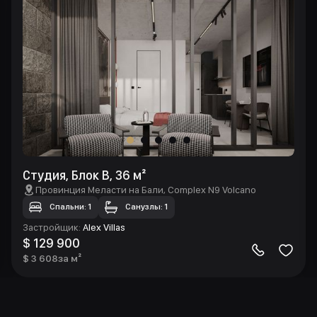
Студия, Блок B, 36 м²
Провинция Меласти на Бали
, Complex N9 Volcano
Спальни: 1
Санузлы: 1
Застройщик
:
Alex Villas
$ 129 900
$ 3 608
за м²