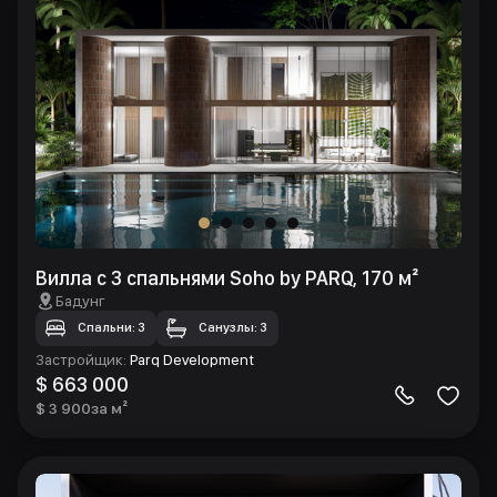
Вилла с 3 спальнями Soho by PARQ, 170 м²
Бадунг
Спальни: 3
Санузлы: 3
Застройщик
:
Parq Development
$ 663 000
$ 3 900
за м²