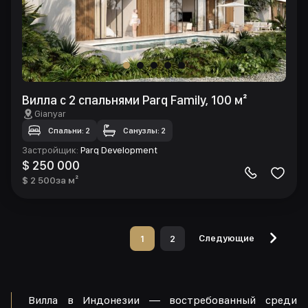
Вилла с 2 спальнями Parq Family, 100 м²
Gianyar
Спальни: 2
Санузлы: 2
Застройщик
:
Parq Development
$ 250 000
$ 2 500
за м²
Следующие
1
2
Вилла в Индонезии — востребованный среди