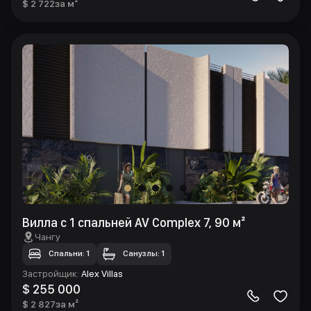
$ 2 722
за м²
Вилла с 1 спальней AV Complex 7, 90 м²
Чангу
Спальни: 1
Санузлы: 1
Застройщик
:
Alex Villas
$ 255 000
$ 2 827
за м²