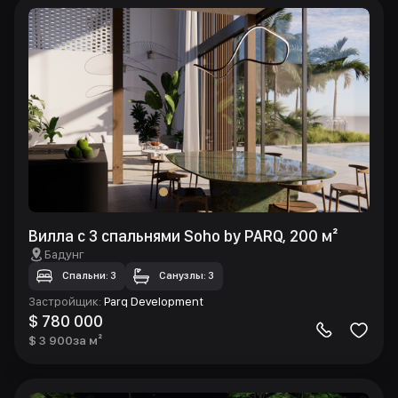
Вилла с 3 спальнями Soho by PARQ, 200 м²
Бадунг
Спальни: 3
Санузлы: 3
Застройщик
:
Parq Development
$ 780 000
$ 3 900
за м²