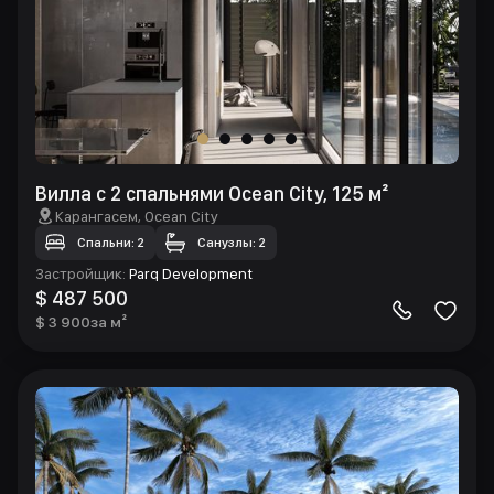
Вилла с 2 спальнями Ocean City, 125 м²
Карангасем
, Ocean City
Спальни: 2
Санузлы: 2
Застройщик
:
Parq Development
$ 487 500
$ 3 900
за м²