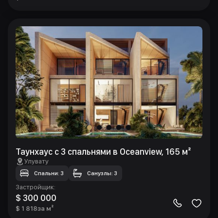
Таунхаус с 3 спальнями в Oceanview, 165 м²
Улувату
Спальни: 3
Санузлы: 3
Застройщик
:
$ 300 000
$ 1 818
за м²