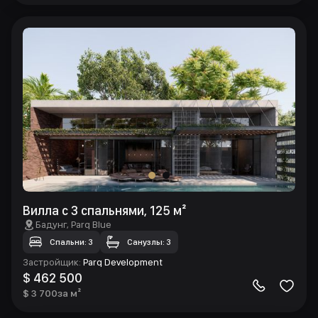
Вилла с 3 спальнями, 125 м²
Бадунг
, Parq Blue
Спальни: 3
Санузлы: 3
Застройщик
:
Parq Development
$ 462 500
$ 3 700
за м²