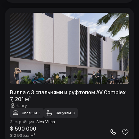
Вилла с 3 спальнями и руфтопом AV Complex
7, 201 м²
Чангу
Спальни: 3
Санузлы: 3
Застройщик
:
Alex Villas
$ 590 000
$ 2 935
за м²