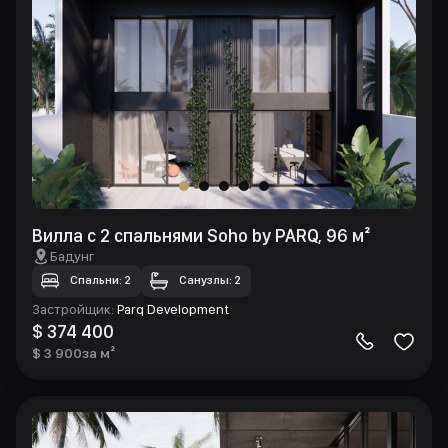
Вилла с 2 спальнями Soho by PARQ, 96 м²
Бадунг
Спальни: 2
Санузлы: 2
Застройщик
:
Parq Development
$ 374 400
$ 3 900
за м²