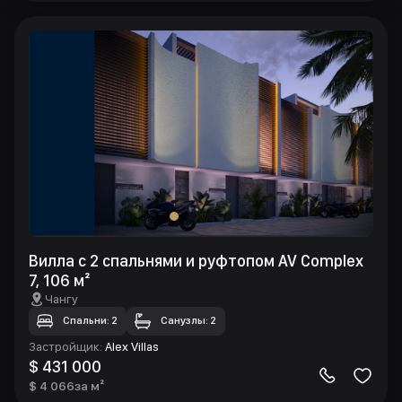
Вилла с 2 спальнями и руфтопом AV Complex
7, 106 м²
Чангу
Спальни: 2
Санузлы: 2
Застройщик
:
Alex Villas
$ 431 000
$ 4 066
за м²