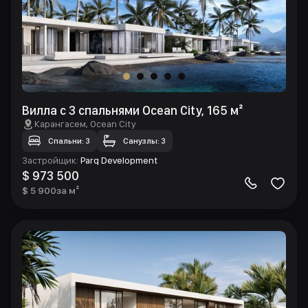
Вилла с 3 спальнями Ocean City, 165 м²
Карангасем
, Ocean City
Спальни: 3
Санузлы: 3
Застройщик
:
Parq Development
$ 973 500
$ 5 900
за м²