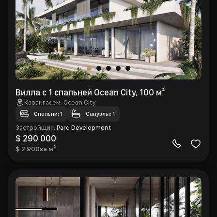
Вилла с 1 спальней Ocean City, 100 м²
Карангасем
, Ocean City
Спальни: 1
Санузлы: 1
Застройщик
:
Parq Development
$ 290 000
$ 2 900
за м²