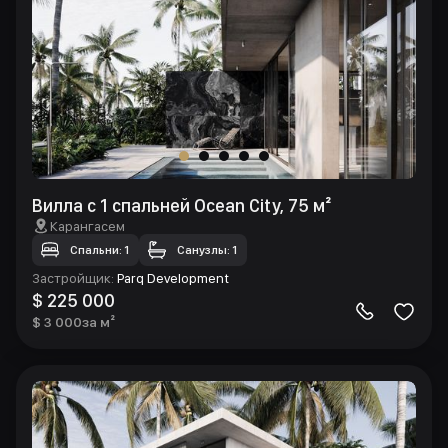
Вилла с 1 спальней Ocean City, 75 м²
Карангасем
Спальни: 1
Санузлы: 1
Застройщик
:
Parq Development
$ 225 000
$ 3 000
за м²