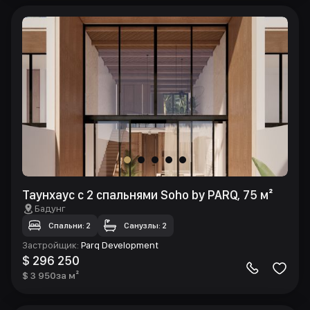
Таунхаус с 2 спальнями Soho by PARQ, 75 м²
Бадунг
Спальни: 2
Санузлы: 2
Застройщик
:
Parq Development
$ 296 250
$ 3 950
за м²