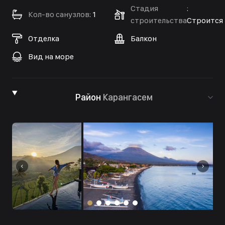
Стадия
:
Кол-во санузлов
:
1
строительства
Строится
Отделка
Балкон
Вид на море
Район
Карангасем