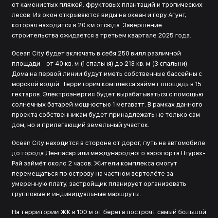
от каменистых пляжей, фруктовых плантаций и тропических
лесов. Из окон открываются виды на океан и гору Агунг,
которая находится в 20 км отсюда. Завершение
строительства ожидается в третьем квартале 2025 года.
Ocean City будет включать в себя 250 вилл различной
площади - от 40 кв. м (1 спальня) до 213 кв. м (3 спальни).
Дома на первой линии будут иметь собственные бассейны с
морской водой. Территория комплекса займет площадь в 15
гектаров. Электроэнергия будет вырабатываться с помощью
солнечных батарей мощностью 1 мегаватт. В рамках данного
проекта собственникам будет принадлежать не только сам
дом, но и прилегающий земельный участок.
Ocean City находится в стороне от дорог, путь на автомобиле
до города Денпасар или международного аэропорта Нгурах-
Рай займёт около 2 часов. Жители комплекса смогут
перемещаться по острову на частном вертолёте за
умеренную плату, застройщик планирует организовать
групповые и индивидуальные маршруты.
На территории ЖК в 100 м от берега построят самый большой