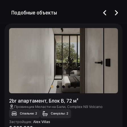
Подобные объекты
2br апартамент, Блок B, 72 м²
Провинция Меласти на Бали
, Complex N9 Volcano
Спальни: 2
Санузлы: 2
Застройщик
:
Alex Villas