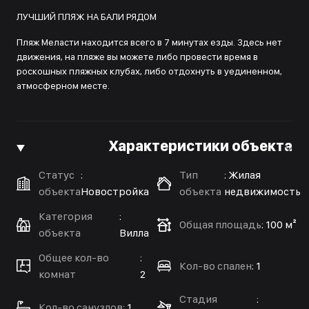
ЛУЧШИЙ ПЛЯЖ НА БАЛИ РЯДОМ
Пляж Меласти находится всего в 7 минутах езды. Здесь нет
движения, на пляже вы можете либо провести время в
роскошных пляжных клубах, либо отдохнуть в уединенном,
атмосферном месте.
Характеристики объекта
Статус
:
Тип
:
Жилая
объекта
Новостройка
объекта
недвижимость
Категория
:
Общая площадь
:
100 м²
объекта
Вилла
Общее кол-во
:
Кол-во спален
:
1
комнат
2
Стадия
:
Кол-во санузлов
:
1