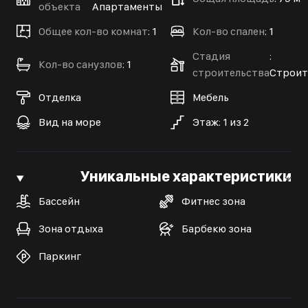
объекта
Апартаменты
Общее кол-во комнат
:
1
Кол-во спален
:
1
Стадия
:
Кол-во санузлов
:
1
строительства
Строит
Отделка
Мебель
Вид на море
Этаж
:
1
из
2
Уникальные характеристики
Бассейн
Фитнес зона
Зона отдыха
Барбекю зона
Паркинг