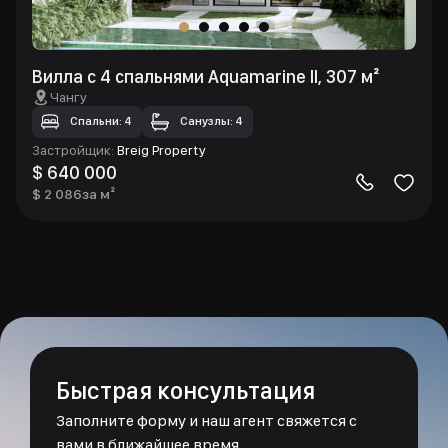
Вилла с 4 спальнями Aquamarine II, 307 м²
Чангу
Спальни: 4
Санузлы: 4
Застройщик
:
Breig Property
$ 640 000
$ 2 086
за м²
Быстрая консультация
Заполните форму и наш агент свяжется с
вами в ближайшее время