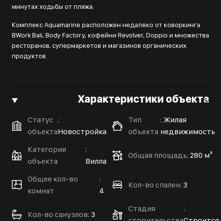
минутах ходьбы от пляжа.
Комплекс Aquamarine расположен недалеко от коворкинга
BWork Bali, Body Factory, кофейни Revolver, Doppio и множества
ресторанов, супермаркетов и магазинов органических
продуктов.
Характеристики объекта
Статус
:
Тип
:
Жилая
объекта
Новостройка
объекта
недвижимость
Категория
:
Общая площадь
:
280 м²
объекта
Вилла
Общее кол-во
:
Кол-во спален
:
3
комнат
4
Стадия
:
Кол-во санузлов
:
3
строительства
Строится