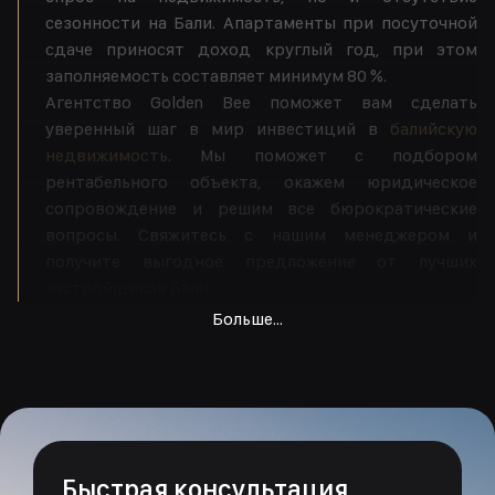
сезонности на Бали. Апартаменты при посуточной
сдаче приносят доход круглый год, при этом
заполняемость составляет минимум 80 %.
Агентство Golden Bee поможет вам сделать
уверенный шаг в мир инвестиций в
балийскую
недвижимость
. Мы поможет с подбором
рентабельного объекта, окажем юридическое
сопровождение и решим все бюрократические
вопросы. Свяжитесь с нашим менеджером и
получите выгодное предложение от лучших
застройщиков Бали.
Больше...
Быстрая консультация