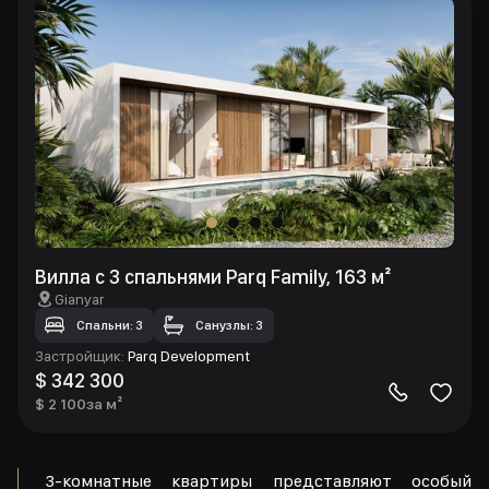
Вилла с 3 спальнями Parq Family, 163 м²
Gianyar
Спальни: 3
Санузлы: 3
Застройщик
:
Parq Development
$ 342 300
$ 2 100
за м²
3-комнатные квартиры представляют особый