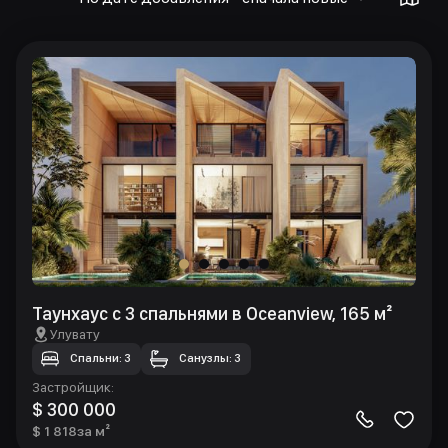
Таунхаус с 3 спальнями в Oceanview, 165 м²
Улувату
Спальни: 3
Санузлы: 3
Застройщик
:
$ 300 000
$ 1 818
за м²