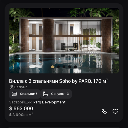
Вилла с 3 спальнями Soho by PARQ, 170 м²
Бадунг
Спальни: 3
Санузлы: 3
Застройщик
:
Parq Development
$ 663 000
$ 3 900
за м²