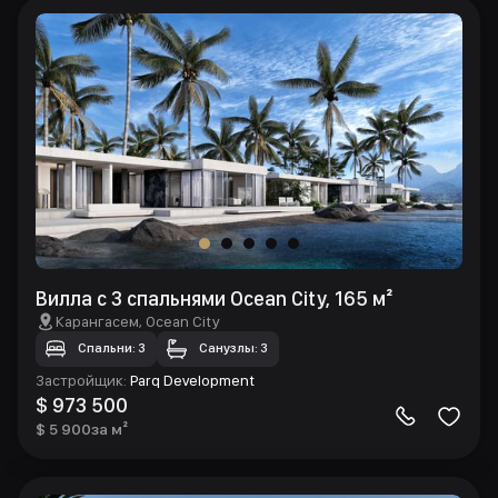
Вилла с 3 спальнями Ocean City, 165 м²
Карангасем
, Ocean City
Спальни: 3
Санузлы: 3
Застройщик
:
Parq Development
$ 973 500
$ 5 900
за м²